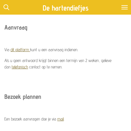
Ga
De
hartendiefjes
direct
naar
de
Aanvraag
hoofdinhoud
Via
dit platform
kunt u een aanvraag indienen.
Als u geen antwoord krijgt binnen een termijn van 2 weken, gelieve
dan
telefonisch
contact op te nemen.
Bezoek plannen
Een bezoek aanvragen doe je via
mail
.