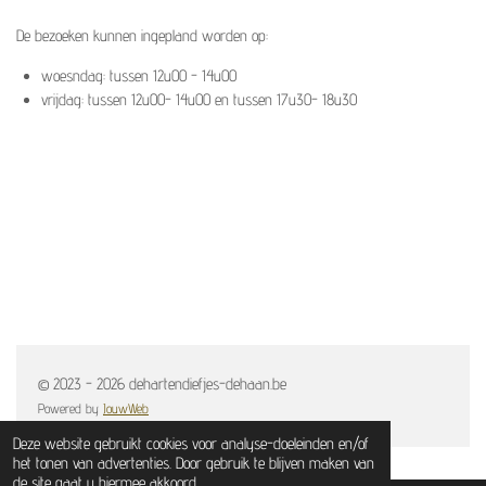
De bezoeken kunnen ingepland worden op:
woesndag: tussen 12u00 - 14u00
vrijdag: tussen 12u00- 14u00 en tussen 17u30- 18u30
© 2023 - 2026 dehartendiefjes-dehaan.be
Powered by
JouwWeb
Deze website gebruikt cookies voor analyse-doeleinden en/of
het tonen van advertenties. Door gebruik te blijven maken van
de site gaat u hiermee akkoord.